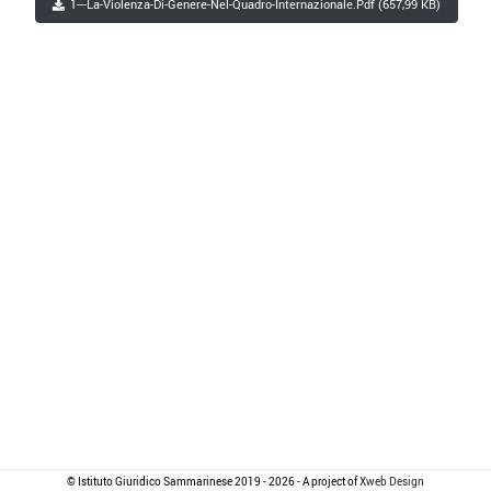
1---La-Violenza-Di-Genere-Nel-Quadro-Internazionale.pdf (657,99 KB)
© Istituto Giuridico Sammarinese 2019 - 2026 - A project of
Xweb Design