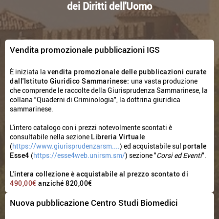
dei Diritti dell'Uomo
Vendita promozionale pubblicazioni IGS
È iniziata la
vendita promozionale delle pubblicazioni curate
dall'Istituto Giuridico Sammarinese:
una vasta produzione
che comprende le raccolte della Giurisprudenza Sammarinese, la
collana "Quaderni di Criminologia", la dottrina giuridica
sammarinese.
L'intero catalogo con i prezzi notevolmente scontati è
consultabile nella sezione
Libreria Virtuale
(
https://www.giurisprudenzarsm....
) ed acquistabile sul
portale
Esse4
(
https://esse4web.unirsm.sm/
) sezione "
Corsi ed Eventi
".
L'intera collezione è acquistabile al prezzo scontato di
490,00€
anziché 820,00€
Nuova pubblicazione Centro Studi Biomedici