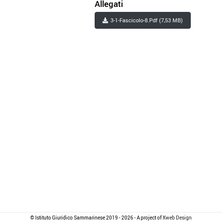
Allegati
3-1-Fascicolo-8.pdf (7,53 MB)
© Istituto Giuridico Sammarinese 2019 - 2026 - A project of
Xweb Design